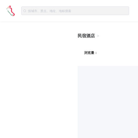
民宿酒店
>
浏览量：