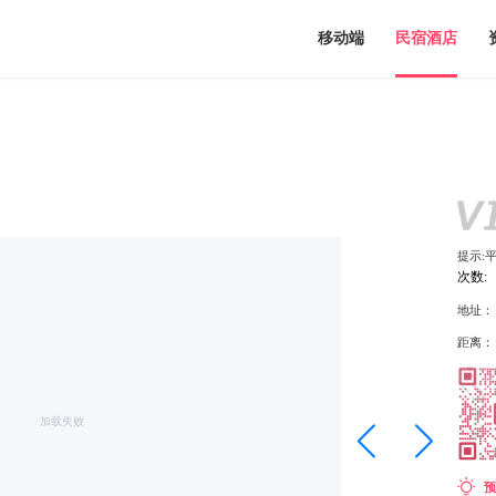
移动端
民宿酒店
提示:
次数:
地址：
距离：
加载失败
预