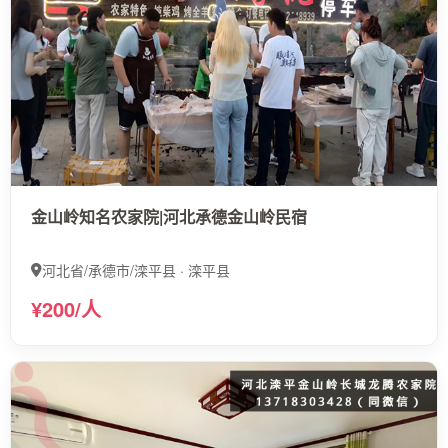
金山岭知名农家院|河北承德金山岭民宿
河北省/承德市/滦平县 · 滦平县
¥200/人