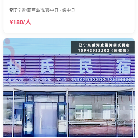
辽宁省/葫芦岛市/绥中县 · 绥中县
¥180/人