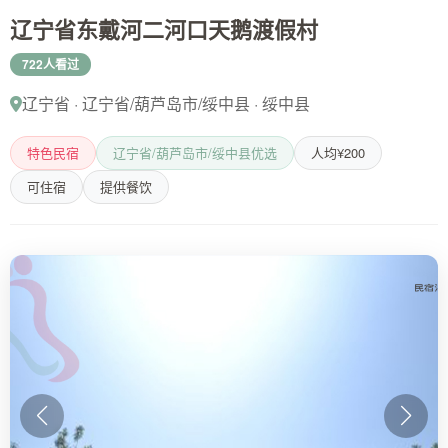
辽宁省东戴河二河口天鹅渡假村
722人看过
辽宁省 · 辽宁省/葫芦岛市/绥中县 · 绥中县
特色民宿
辽宁省/葫芦岛市/绥中县优选
人均¥200
可住宿
提供餐饮