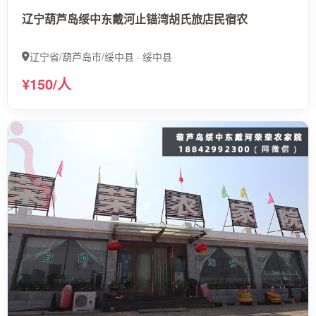
辽宁葫芦岛绥中东戴河止锚湾胡氏旅店民宿农
辽宁省/葫芦岛市/绥中县 · 绥中县
¥150/人