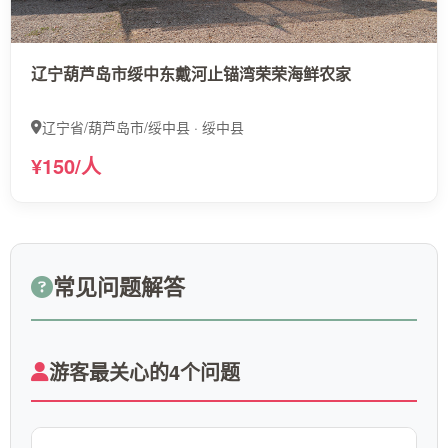
辽宁葫芦岛市绥中东戴河止锚湾荣荣海鲜农家
辽宁省/葫芦岛市/绥中县 · 绥中县
¥150/人
常见问题解答
游客最关心的4个问题