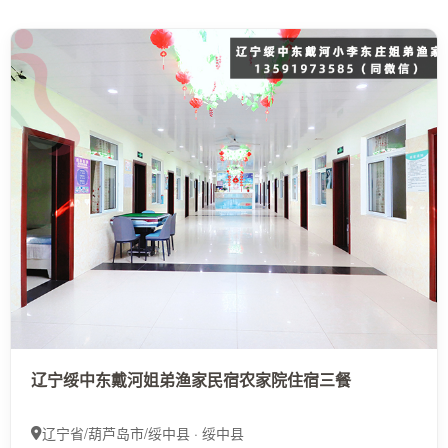
辽宁绥中东戴河姐弟渔家民宿农家院住宿三餐
辽宁省/葫芦岛市/绥中县 · 绥中县