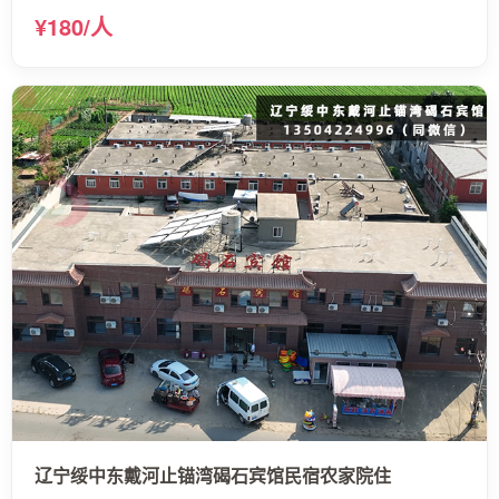
¥180/人
辽宁绥中东戴河止锚湾碣石宾馆民宿农家院住