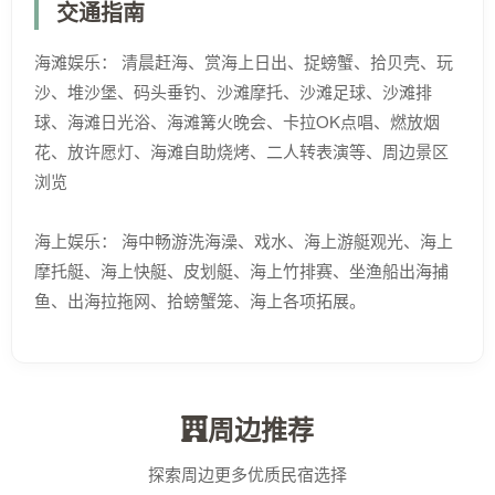
交通指南
海滩娱乐： 清晨赶海、赏海上日出、捉螃蟹、拾贝壳、玩
沙、堆沙堡、码头垂钓、沙滩摩托、沙滩足球、沙滩排
球、海滩日光浴、海滩篝火晚会、卡拉OK点唱、燃放烟
花、放许愿灯、海滩自助烧烤、二人转表演等、周边景区
浏览
海上娱乐： 海中畅游洗海澡、戏水、海上游艇观光、海上
摩托艇、海上快艇、皮划艇、海上竹排赛、坐渔船出海捕
鱼、出海拉拖网、拾螃蟹笼、海上各项拓展。
周边推荐
探索周边更多优质民宿选择