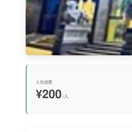
人均消费
¥200
/人