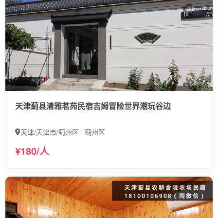
天津蓟县清雅茗苑民宿吉姆冒险世界潮玩谷边
天津/天津市/蓟州区 · 蓟州区
¥180/人