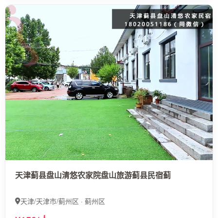
天津蓟县盘山清悠农家院盘山旅游蓟县民宿蓟
天津/天津市/蓟州区 · 蓟州区