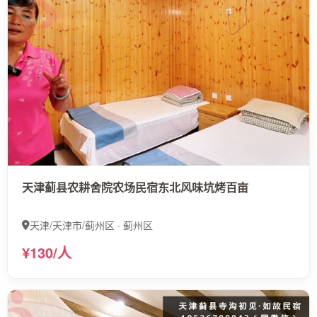
天津蓟县农耕舍院农场民宿东北风味坑烤百亩
天津/天津市/蓟州区 · 蓟州区
¥130/人