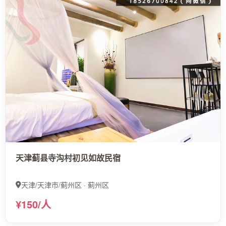
天津蓟县寺沟村初见如故民宿
天津/天津市/蓟州区 · 蓟州区
¥150/人