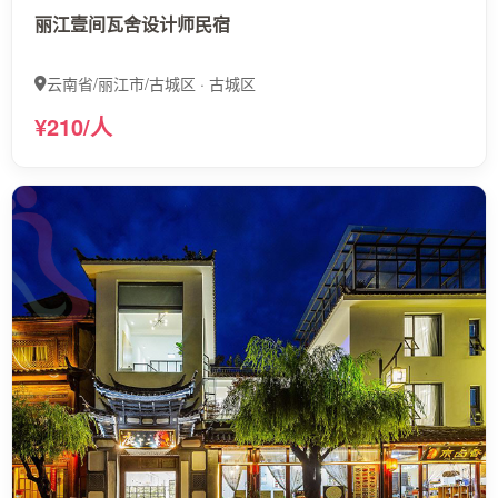
丽江壹间瓦舍设计师民宿
云南省/丽江市/古城区 · 古城区
¥210/人