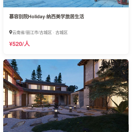
慕容别院Holiday·纳西美学旅居生活
云南省/丽江市/古城区 · 古城区
¥520/人