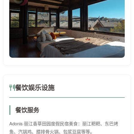
餐饮娱乐设施
餐饮服务
Adonis·丽江香草田园度假民宿美食：丽江粑粑、东巴烤
鱼、汽锅鸡、腊排骨火锅、包浆豆腐等等。