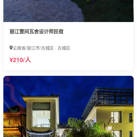
丽江壹间瓦舍设计师民宿
云南省/丽江市/古城区 · 古城区
¥210/人