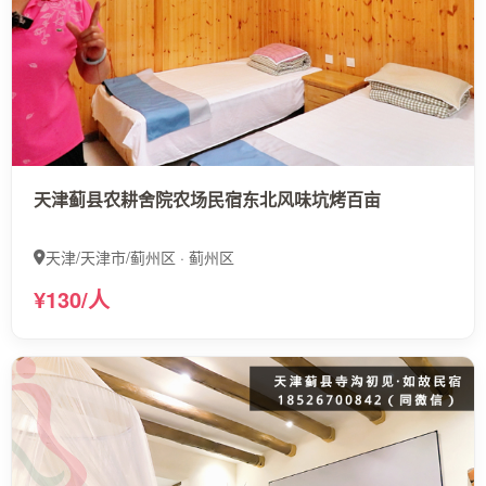
天津蓟县农耕舍院农场民宿东北风味坑烤百亩
天津/天津市/蓟州区 · 蓟州区
¥130/人