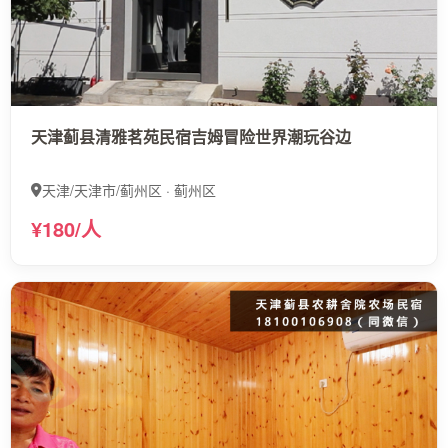
天津蓟县清雅茗苑民宿吉姆冒险世界潮玩谷边
天津/天津市/蓟州区 · 蓟州区
¥180/人