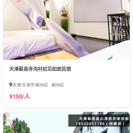
天津蓟县寺沟村初见如故民宿
天津/天津市/蓟州区 · 蓟州区
¥150/人