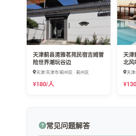
天津蓟县清雅茗苑民宿吉姆冒
天津
险世界潮玩谷边
北风
天津/天津市/蓟州区 · 蓟州区
天津
¥180/人
¥13
常见问题解答