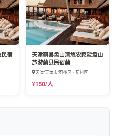
故民宿
天津蓟县盘山清悠农家院盘山
旅游蓟县民宿蓟
天津/天津市/蓟州区 · 蓟州区
¥150/人