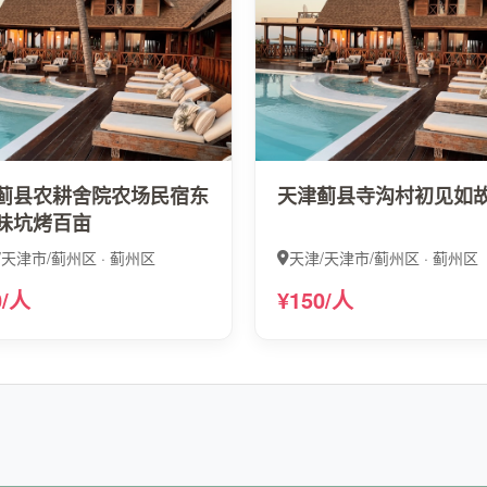
蓟县农耕舍院农场民宿东
天津蓟县寺沟村初见如
味坑烤百亩
/天津市/蓟州区 · 蓟州区
天津/天津市/蓟州区 · 蓟州区
0/人
¥150/人