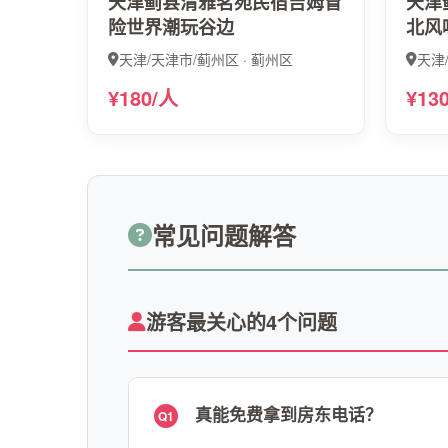
天津蓟县清雅茗苑民宿吉姆冒
天津
险世界潮玩谷边
北风
天津/天津市/蓟州区 · 蓟州区
天津
¥180/人
¥13
常见问题解答
游客最关心的4个问题
真能免费拿到房东电话？
Q1