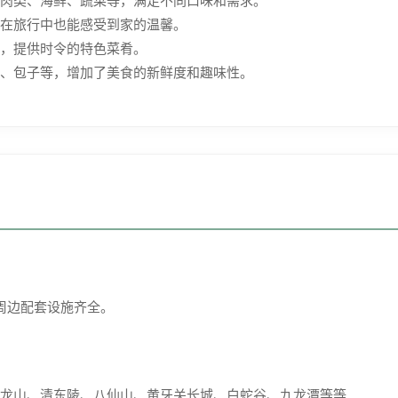
在旅行中也能感受到家的温馨。
，提供时令的特色菜肴。
、包子等，增加了美食的新鲜度和趣味性。
周边配套设施齐全。
龙山、清东陵、八仙山、黄牙关长城、白蛇谷、九龙潭等等.