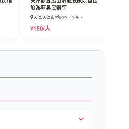
故民宿
天津蓟县盘山清悠农家院盘山
旅游蓟县民宿蓟
天津/天津市/蓟州区 · 蓟州区
¥150/人