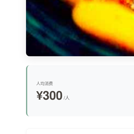
人均消费
¥300
/人