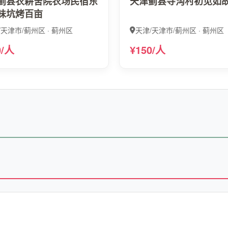
蓟县农耕舍院农场民宿东
天津蓟县寺沟村初见如
味坑烤百亩
/天津市/蓟州区 · 蓟州区
天津/天津市/蓟州区 · 蓟州区
0/人
¥150/人