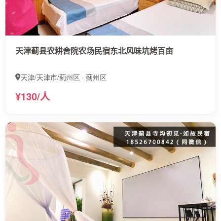
天津蓟县农耕舍院农场民宿东北风味坑烤百亩
天津/天津市/蓟州区 · 蓟州区
¥130/人