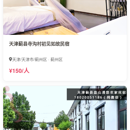
天津蓟县寺沟村初见如故民宿
天津/天津市/蓟州区 · 蓟州区
¥150/人