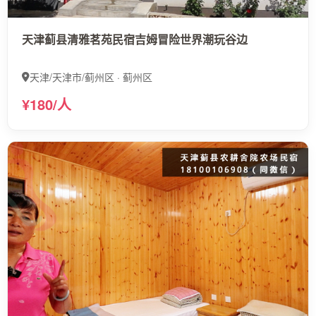
天津蓟县清雅茗苑民宿吉姆冒险世界潮玩谷边
天津/天津市/蓟州区 · 蓟州区
¥180/人