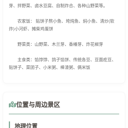
芽、拌野菜、卤水豆腐、自制炸合、各种山野菜等。
农家饭： 贴饼子熬小鱼、垮炖鱼、焖小鱼、清炒(软
炸)小河虾、摊柴鸡蛋饼
野菜类：山野菜、木兰芽、香椿芽、炸花椒芽
主食类：馅饽饽、鸽子馅饼、传统各豆、豆面疙豆、
贴饼子、菜团子、小米粥、棒渣粥、俩米饭
位置与周边景区
地理位置