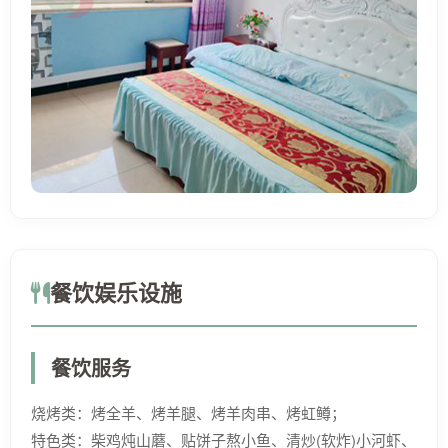
餐饮娱乐设施
餐饮服务
烧烤类：烤全羊、烤羊腿、烤羊肉串、烤虹鳟；
特色类：柴鸡炖山蘑、贴饼子熬小鱼、清炒(软炸)小河虾、