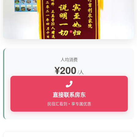
人均消费
¥200
/人
直接联系房东
民宿汇看到 • 享专属优惠