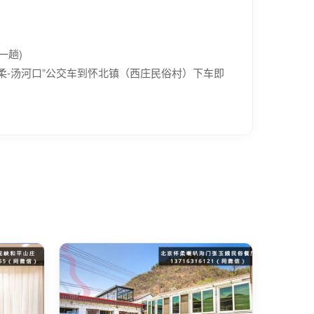
一趟)
柔-汤河口”公交车到怀北镇（西庄民俗村）下车即