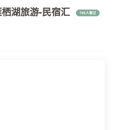
雁栖湖旅游-民宿汇
795人看过