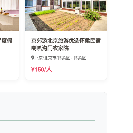
平度假
京郊游北京旅游优选怀柔民宿
喇叭沟门农家院
北京/北京市/怀柔区 · 怀柔区
¥150/人