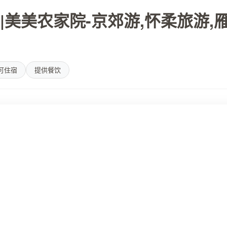
|美美农家院-京郊游,怀柔旅游,
可住宿
提供餐饮