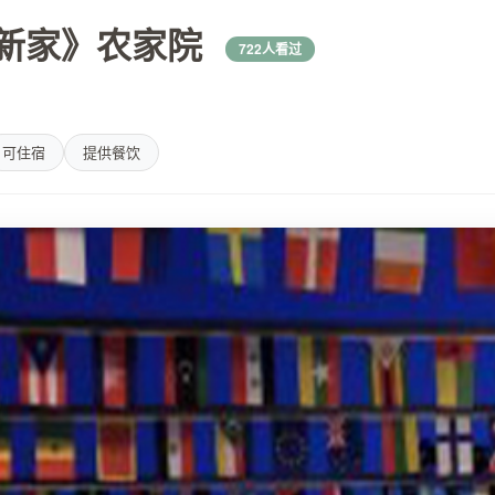
新家》农家院
722人看过
可住宿
提供餐饮