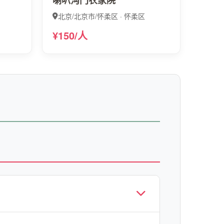
喇叭沟门农家院
北京/北京市/怀柔区 · 怀柔区
¥150/人