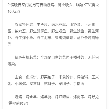
2.傍晚自家门前另有自助烧烤、篝火晚会、唱响KTV(篝火
10人起)
农家特色菜：生鱼片、卤水豆腐、山野菜、下河鸭
蛋、柴鸡蛋、野生酥鲫鱼、野生嘎鱼、野生鲶鱼、野生河
虾、野生炸小鱼、野生泥鳅、柴鸡炖蘑菇，葫芦条炖肉等
等
绿色有机蔬菜：全部是自家的菜园子播种的，无任何
污染。
主食：角瓜饼、野菜包子、米黄饽饽、棒渣粥、玉米
粥、小米粥、家常饼、贴饼子、菜团子、手擀面
烧烤：烤全羊、烤羊腿、烤虹鳟鱼、烤肉串、烤野兔
(需提前预定)