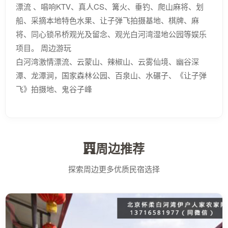
漂流 、唱响KTV、真人CS、篝火、垂钓、爬山麻将、划
船、采摘本地特色水果、让子弹飞拍摄基地、棋牌、麻
将、同心锁吊桥观光及留念、观光白河湾湿地公园等娱乐
项目。 周边游玩
白河湾激情漂流、云蒙山、辣椒山、云雾仙境、幽谷深
潭、龙潭涧，国家森林公园、百泉山、水碾子、《让子弹
飞》拍摄地、鬼谷子峰
周边推荐
探索周边更多优质民宿选择