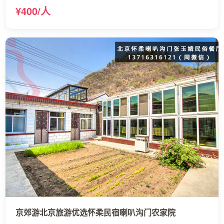
¥400/人
京郊游北京旅游优选怀柔民宿喇叭沟门农家院