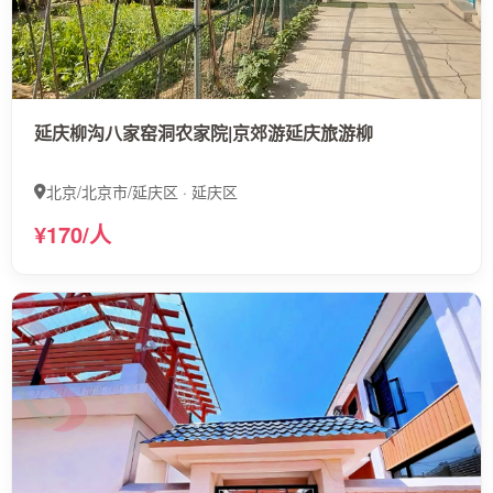
延庆柳沟八家窑洞农家院|京郊游延庆旅游柳
北京/北京市/延庆区 · 延庆区
¥170/人