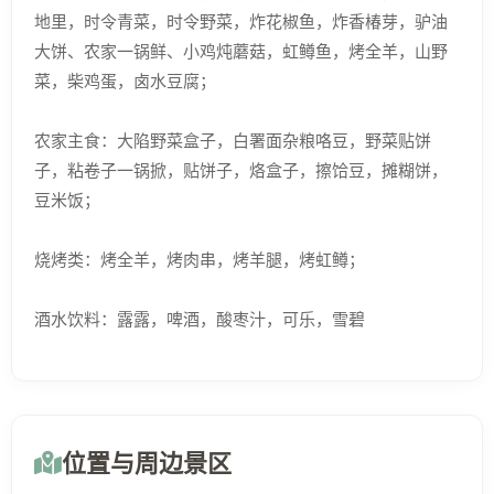
地里，时令青菜，时令野菜，炸花椒鱼，炸香椿芽，驴油
大饼、农家一锅鲜、小鸡炖蘑菇，虹鳟鱼，烤全羊，山野
菜，柴鸡蛋，卤水豆腐；
农家主食：大陷野菜盒子，白署面杂粮咯豆，野菜贴饼
子，粘卷子一锅掀，贴饼子，烙盒子，擦饸豆，摊糊饼，
豆米饭；
烧烤类：烤全羊，烤肉串，烤羊腿，烤虹鳟；
酒水饮料：露露，啤酒，酸枣汁，可乐，雪碧
位置与周边景区