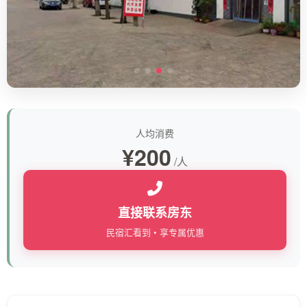
人均消费
¥200
/人
直接联系房东
民宿汇看到 • 享专属优惠