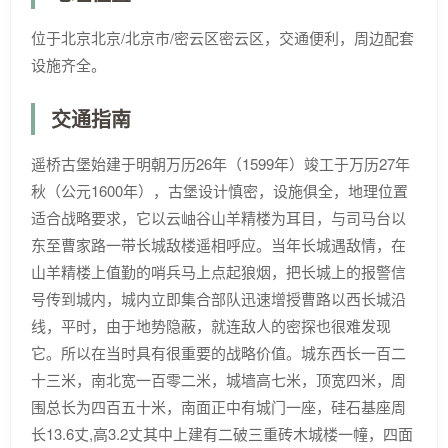
位于北京北京/北京市/密云区密云区，交通便利，周边配套
设施齐全。
交通指南
遥桥古堡始建于明朝万历26年（1599年）竣工于万历27年
秋（公元1600年），古堡设计慎密，设施俱全，地理位置
适合战略要求，它以云岫谷山羊精楼为耳目，与司马台以
东至曹家路一带长城敌楼遥相呼应。当年长城遇敌情，在
山羊精楼上值勤的哨兵马上点起狼烟，把长城上的报警信
号传到城内，城内立即集合部队迅速增授曹路以西长城沿
线，平时，由于地势隐蔽，就连敌人的密探也很难发现
它。所以在当时具有很重要的战略价值。城东西长一百二
十三米，南北宽一百零二米，城墙高七米，顶宽四米，周
围总长为四百五十米，南面正中有城门一座，硅石基座周
长13.6丈,高3.2丈其中上建有二破三重砖木城楼一幢，四面