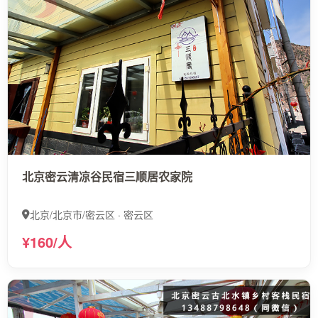
北京密云清凉谷民宿三顺居农家院
北京/北京市/密云区 · 密云区
¥160/人