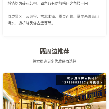
城墙均为砖石结构，四角各有供放哨用之角楼一间。
周边景区：云岫谷、古北水镇、雾灵西峰、雾灵西峰高山
滑水、遥桥峪民俗古堡等等。
周边推荐
探索周边更多优质民宿选择