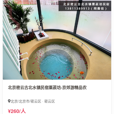
北京密云古北水镇民宿粟菽坊-京郊游精品农
北京/北京市/密云区 · 密云区
¥260/人