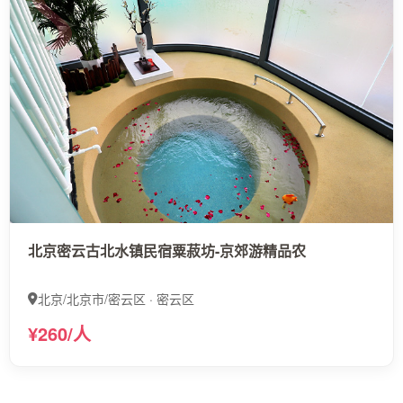
北京密云古北水镇民宿粟菽坊-京郊游精品农
北京/北京市/密云区 · 密云区
¥260/人