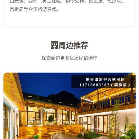
山长城、西沟（黄金探险）杨令公祠、药王庙、七郎坟、
吕祖庙等众多旅游景点。
周边推荐
探索周边更多优质民宿选择