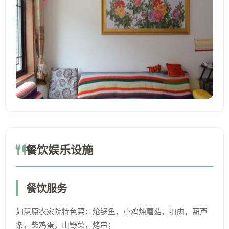
餐饮娱乐设施
餐饮服务
如慧原农家院特色菜：炝锅鱼，小鸡炖蘑菇，扣肉，葫芦
条，柴鸡蛋，山野菜，烤串；