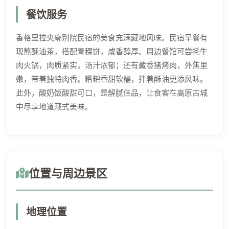
餐饮服务
香格里拉央廓别院民宿的美食充满藏地风味。民宿早餐有
现熬酥油茶，搭配青稞饼，咸香醇厚。周边餐馆可尝牦牛
肉火锅，肉质紧实，汤汁浓郁；还有藏香猪烤肉，外焦里
嫩，带着独特肉香。糌粑香甜软糯，拌着酥油更添风味。
此外，酸奶饭酸甜可口，是解腻佳品，让食客在高原古城
中尽享地道藏式美味。
位置与周边景区
地理位置