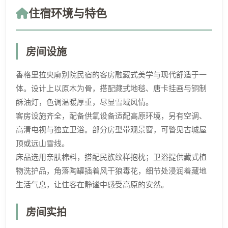
住宿环境与特色
房间设施
香格里拉央廓别院民宿的客房融藏式美学与现代舒适于一
体。设计上以原木为骨，搭配藏式地毯、唐卡挂画与铜制
酥油灯，色调温暖厚重，尽显雪域风情。​
客房设施齐全，配备供氧设备适配高原环境，另有空调、
高清电视与独立卫浴。部分房型带观景窗，可瞥见古城屋
顶或远山雪线。​
床品选用亲肤棉料，搭配民族纹样抱枕；卫浴提供藏式植
物洗护品，角落陶罐插着风干狼毒花，细节处浸润着藏地
生活气息，让住客在静谧中感受高原的安然。​
房间实拍