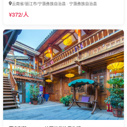
云南省/丽江市/宁蒗彝族自治县 · 宁蒗彝族自治县
¥372/人