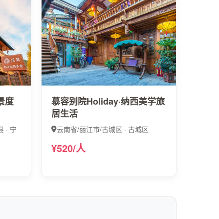
景度
慕容别院Holiday·纳西美学旅
居生活
· 宁
云南省/丽江市/古城区 · 古城区
¥520/人