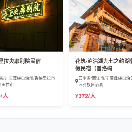
里拉央廓别院民宿
花筑·泸沽湖九七之约湖
假民宿（普洛码
省/迪庆藏族自治州/香格里拉市
云南省/丽江市/宁蒗彝族自治县 
香格里拉市
蒗彝族自治县
0/人
¥372/人