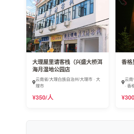
大理屋里请客栈（兴盛大桥洱
香格
海月湿地公园店
云南省/大理白族自治州/大理市 · 大
云南
理市
· 
¥350/人
¥30