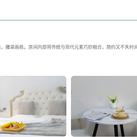
檐斗拱，雕梁画栋。房间内部将传统与现代元素巧妙融合，简约又不失