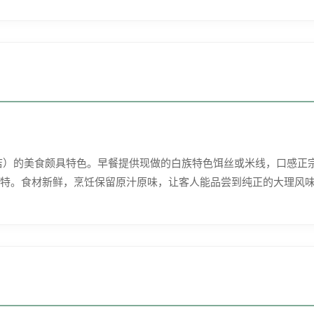
理古城店）的美食颇具特色。早餐提供现做的白族特色饵丝或米线，口感
特。食材新鲜，烹饪保留原汁原味，让客人能品尝到纯正的大理风