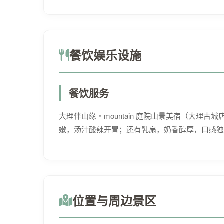
餐饮娱乐设施
餐饮服务
大理伴山缘・mountain 庭院山景美宿（大
嫩，汤汁酸辣开胃；还有乳扇，奶香醇厚，口感独
位置与周边景区