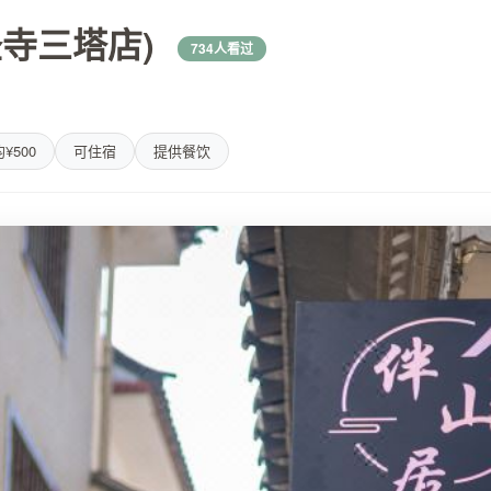
寺三塔店)
734人看过
¥500
可住宿
提供餐饮