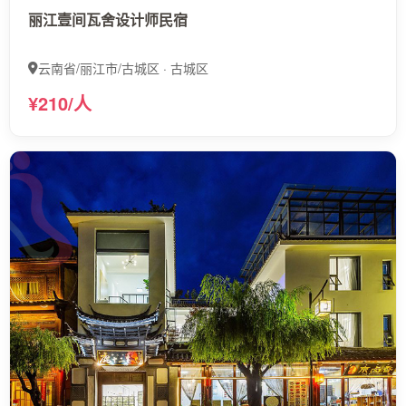
丽江壹间瓦舍设计师民宿
云南省/丽江市/古城区 · 古城区
¥210/人